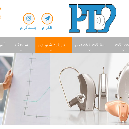
تلگرام
اینستاگرام
صولات
مقالات تخصصی
درباره شنوایی
سمعک
آم