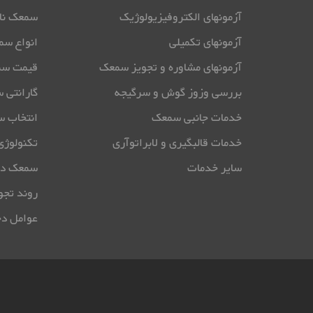
آزمونهای الکتروفیزیولوژیک
سمعک نا
آزمونهای تکمیلی
انواع س
آزمونهای مشاوره و تجویز سمعک
قیمت س
بررسی وزوز گوش و سرگیجه
گارانتی 
خدمات جانبی سمعک
انتخاب 
خدمات قالبگیری و لابراتوآری
تکنولوژ
سایر خدمات
سمعک در
روند تجو
عوامل دخ