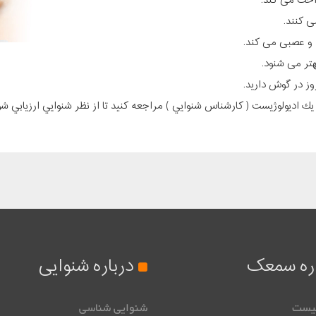
 کنند.
 و عصبی می کند.
تر می شنود.
ز در گوش دارید.
يك اديولوژيست ( كارشناس شنوايي )‌ مراجعه كنيد تا از نظر شنوايي ارزيابي شوي
اره سمعک
درباره شنوایی
یست
شنوایی شناسی